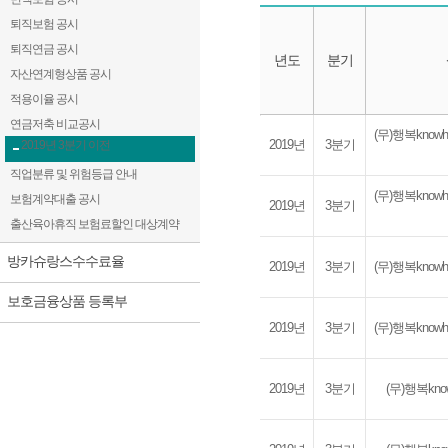
퇴직보험 공시
퇴직연금 공시
년도
분기
자산연계형상품 공시
적용이율 공시
연금저축 비교공시
연금저축수수료율
(무)행복kno
2019년
3분기
2019년 3분기 이전
직업분류 및 위험등급 안내
(무)행복kno
보험계약대출 공시
2019년
3분기
출산육아휴직 보험료할인 대상계약
방카슈랑스수수료율
2019년
3분기
(무)행복kno
보호금융상품 등록부
2019년
3분기
(무)행복kno
2019년
3분기
(무)행복kn