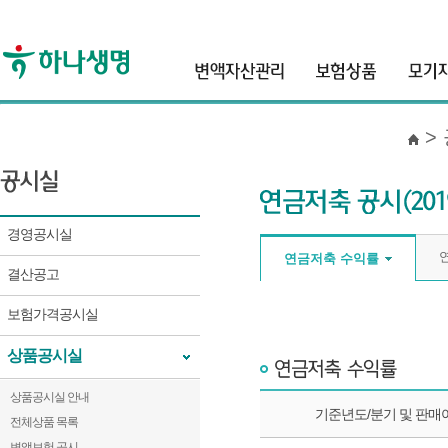
header
>
경영공시실
연금저축 수익률
결산공고
보험가격공시실
상품공시실
상품공시실 안내
기준년도/분기 및 판매여부
기준년도/분기 및 판매
전체상품 목록
변액보험 공시