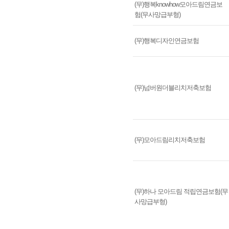
(무)행복knowhow모아드림연금보
험(무사망급부형)
(무)행복디자인연금보험
(무)넘버원더블리치저축보험
(무)모아드림리치저축보험
(무)하나 모아드림 적립연금보험(무
사망급부형)