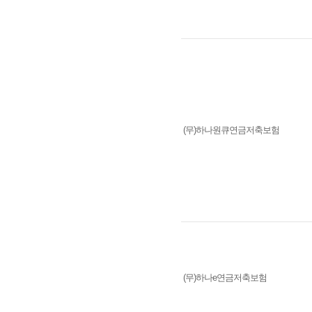
(무)하나원큐연금저축보험
(무)하나e연금저축보험