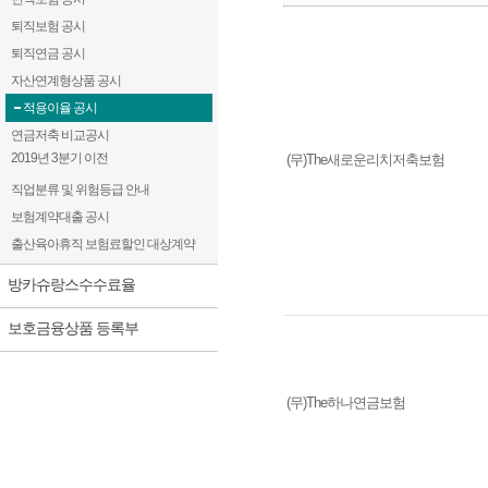
퇴직보험 공시
최저보증이율 및 경과기간별 중도해지율
퇴직연금 공시
자산연계형상품 공시
적용이율 공시
연금저축 비교공시
2019년 3분기 이전
(무)The새로운리치저축보험
직업분류 및 위험등급 안내
보험계약대출 공시
출산육아휴직 보험료할인 대상계약
방카슈랑스수수료율
보호금융상품 등록부
(무)The하나연금보험