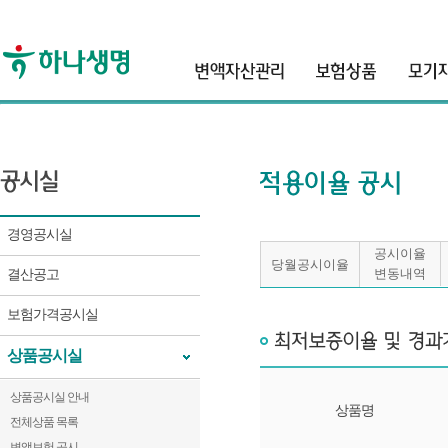
header
경영공시실
공시이율
당월공시이율
결산공고
변동내역
보험가격공시실
상품공시실
상품공시실 안내
상품명
전체상품 목록
변액보험 공시