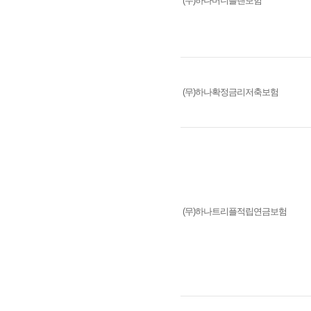
(무)하나머니플랜보험
(무)하나확정금리저축보험
(무)하나트리플적립연금보험