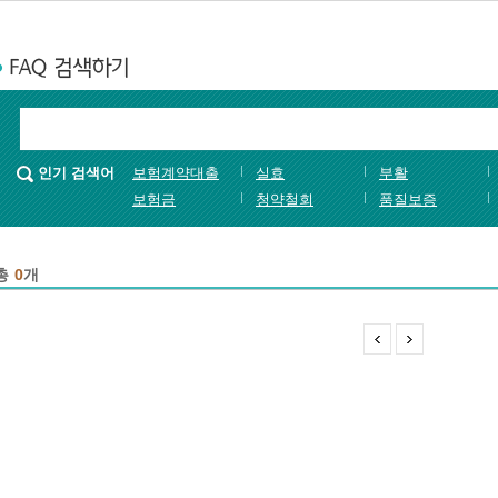
인기 검색어
보험계약대출
실효
부활
보험금
청약철회
품질보증
총
0
개