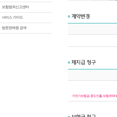
보험범죄신고센터
서비스 가이드
방문판매원 검색
계약변경에 따른 계약자 변경 신청서
제지급 청구에 따른 해지 신청 신청서
※만기보험금, 중도인출, 보험계약대출