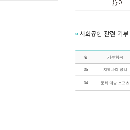
사회공헌 관련 기부 및 집행 세부내역
월
기부항목
사회공헌관련 내용 분기별 공시
05
지역사회 공익
04
문화 예술 스포츠