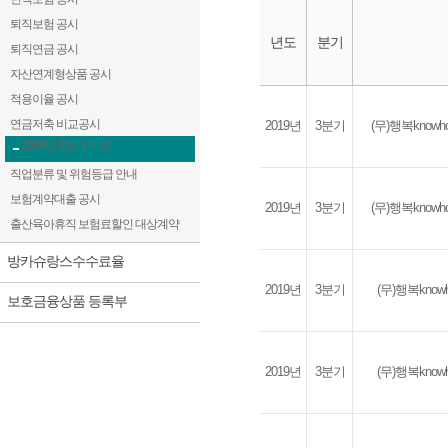
퇴직보험 공시
년도
분기
퇴직연금 공시
자산연계형상품 공시
적용이율 공시
방카슈랑스수수료율
연금저축 비교공시
2019년
3분기
(무)행복kno
2019년 3분기 이전
직업분류 및 위험등급 안내
보험계약대출 공시
2019년
3분기
(무)행복kno
출산육아휴직 보험료할인 대상계약
방카슈랑스수수료율
2019년
3분기
(무)행복kno
보호금융상품 등록부
2019년
3분기
(무)행복kno