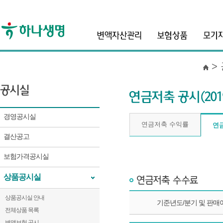
header
>
경영공시실
연금저축 수익률
연
결산공고
보험가격공시실
상품공시실
상품공시실 안내
기준년도/분기 및 판매여부
기준년도/분기 및 판매
전체상품 목록
변액보험 공시